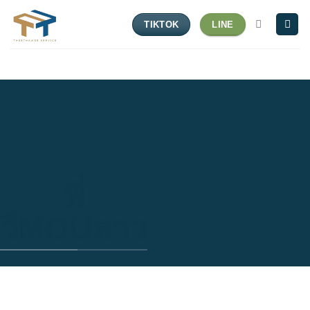
Skip
TIKTOK
LINE
to
content
พี่
วีMOUลาว